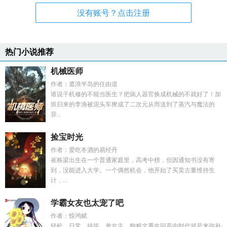
没有账号？点击注册
热门小说推荐
机械医师
作者：遮浪半岛的任由道
谁说干机修的不能当医生？把病人器官换成机械的不就好了！加
班归来的李渔被泥头车撵成了二次元从而送到了蒸汽与魔法的
异...
捡宝时光
作者：爱吃冬酒的易经丹
崔栋梁出生在一个普通家庭里，高考中榜，但因通知书没有寄
到，没能进入大学。一个偶然机会，他开始了买卖古董维持生
计，...
学霸女友也太宠了吧
作者：惊鸿赋
轻松，日常，搞笑，单女主，狗粮文重生回高中时代就是来弥补