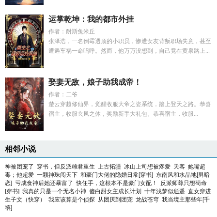
运掌乾坤：我的都市外挂
作者：耐斯兔米丘
张泽浩，一名倒霉透顶的小职员，惨遭女友背叛职场失意，甚至
遭遇车祸一命呜呼。然而，他万万没想到，自己竟在黄泉路上...
娶妻无敌，娘子助我成帝！
作者：二爷
楚云穿越修仙界，觉醒收服大帝之姿系统，踏上登天之路。恭喜
宿主，收服玄凤之体，奖励新手大礼包。恭喜宿主，收服...
相邻小说
神被团宠了
穿书，但反派雌君重生
上古拓疆
冰山上司想被疼爱
天客
她嘴超
毒；他超爱
一颗神珠闯天下
和豪门大佬的隐婚日常[穿书]
东南风和水晶地[男暗
恋]
亏成食神后她还暴富了
快住手，这根本不是豪门女配！
反派师尊只想苟命
[穿书]
我真的只是一个无名小神
傻白甜女主成长计划
十年浅梦似逍遥
直女穿进
生子文（快穿）
我应该算是个侦探
从团厌到团宠
龙战苍穹
我当境主那些年[千
禧]