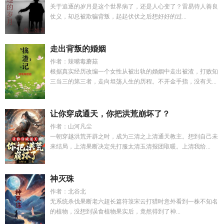
关于追逐的岁月是这个世界病了，还是人心变了？雷易待人善良
仗义，却总被欺骗背叛，起起伏伏之后想好好的过...
走出背叛的婚姻
作者：辣嘴毒蘑菇
根据真实经历改编一个女性从被出轨的婚姻中走出被渣，打败知
三当三的第三者，走向坦荡人生的历程。不开金手指，没有天...
让你穿成通天，你把洪荒崩坏了？
作者：山河凡尘
一朝穿越洪荒开辟之时，成为三清之上清通天教主。想到自己未
来结局，上清果断决定先打服太清玉清报团取暖。上清我给...
神灭珠
作者：北谷北
无系统杀伐果断老六超长篇符箓宋云打猎时意外看到一株不知名
的植物，没想到误食植物果实后，竟然得到了神...