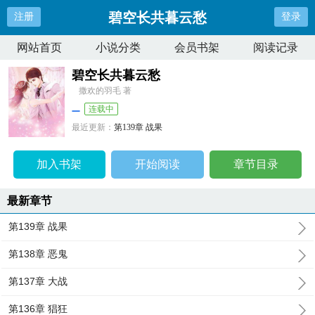
碧空长共暮云愁
注册
登录
网站首页
小说分类
会员书架
阅读记录
碧空长共暮云愁
撒欢的羽毛 著
连载中
最近更新：
第139章 战果
更新时间：
2024-10-28 17:25:34
加入书架
开始阅读
章节目录
最新章节
第139章 战果
第138章 恶鬼
第137章 大战
第136章 猖狂