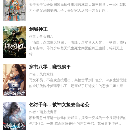
关于关于我会祸国殃民这件事梅若林是大妖王转世，一出生就因
为不是父亲想要的儿子，受到家人厌恶千方百计想...
剑域神王
作者：鱼头初六
一滴血，点燃生灭轮回，一卷经，屠尽诸天万界，一柄剑，横行
玄穹宙宇。落魄少年楚天策生死之间觉醒剑王血脉，得到无上
传...
穿书八零，赚钱躺平
作者：风向水瓶
写文不易，不喜欢直接退出，高抬贵手别打低分。28岁生活无忧
的全职代购徐梦瑶穿书了！还穿成了好运女主的悲惨二姐！跟...
乞讨千年，被神女捡去当老公
作者：顶上接青霄
苏长青意外穿进一款修仙游戏里，摇身一变成为一个只能讨饭的
乞丐NPC。一道‘猎杀玩家开始’的声音开启。苏长青不得已...