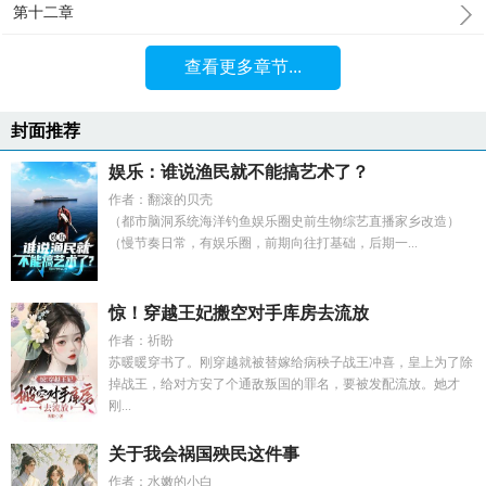
第十二章
查看更多章节...
封面推荐
娱乐：谁说渔民就不能搞艺术了？
作者：翻滚的贝壳
（都市脑洞系统海洋钓鱼娱乐圈史前生物综艺直播家乡改造）
（慢节奏日常，有娱乐圈，前期向往打基础，后期一...
惊！穿越王妃搬空对手库房去流放
作者：祈盼
苏暖暖穿书了。刚穿越就被替嫁给病秧子战王冲喜，皇上为了除
掉战王，给对方安了个通敌叛国的罪名，要被发配流放。她才
刚...
关于我会祸国殃民这件事
作者：水嫩的小白