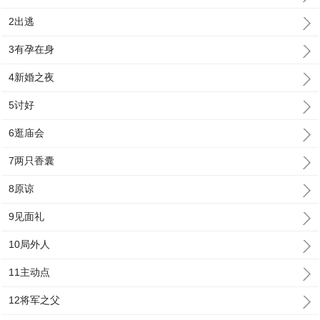
2出逃
3有孕在身
4新婚之夜
5讨好
6逛庙会
7两只香囊
8原谅
9见面礼
10局外人
11主动点
12将军之父