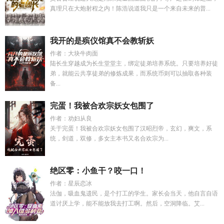
真理只在大炮射程之内！陈浩说道我只是一个来自未来的普...
我开的是殡仪馆真不会教斩妖
作者：大块牛肉面
陆长生穿越成为长生堂堂主，绑定徒弟培养系统。只要培养好徒
弟，就能云共享徒弟的修炼成果，而系统币则可以抽取各种装
备...
完蛋！我被合欢宗妖女包围了
作者：劝妇从良
关于完蛋！我被合欢宗妖女包围了汉昭烈帝，玄幻，爽文，系
统，剑道，双修，多女主本书又名合欢宗为...
绝区零：小鱼干？咬一口！
作者：星辰恋冰
法伽，吸血鬼遗民，是个打工的学生。家长会当天，他自言自语
道讨厌上学，能不能放我去打工啊。然后，空洞降临。艾...