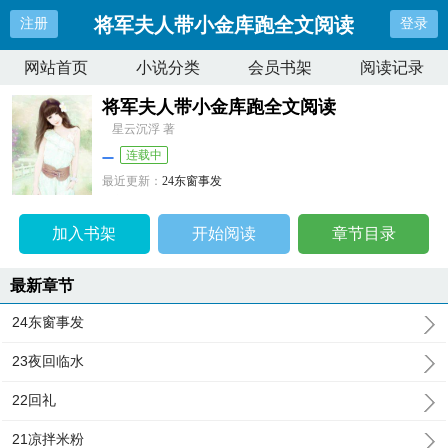
将军夫人带小金库跑全文阅读
注册
登录
网站首页
小说分类
会员书架
阅读记录
将军夫人带小金库跑全文阅读
星云沉浮 著
连载中
最近更新：
24东窗事发
更新时间：
2024-10-30 08:58:00
加入书架
开始阅读
章节目录
最新章节
24东窗事发
23夜回临水
22回礼
21凉拌米粉