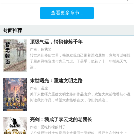
查看更多章节...
封面推荐
顶级气运，悄悄修炼千年
作者：任我笑
转世来到修仙世界，韩绝发现自己带着游戏属性，竟然可以摇骰
子刷新灵根资质与先天气运。于是乎，他花了十一年摇先天气
运...
末世曙光：重建文明之路
作者：诺途
关于末世曙光重建文明之路新作品出炉，欢迎大家前往番茄小说
阅读我的作品，希望大家能够喜欢，你们的关注...
亮剑：我成了李云龙的老团长
作者：爱吃柠檬的肘子
艾公曾经说过大炮是用来丈量国土面积的，尊严之在剑锋之上，