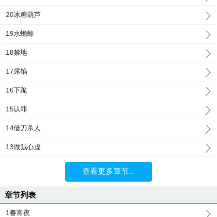
20冰糖葫芦
19水蟾蜍
18禁地
17露馅
16下跪
15认罪
14借刀杀人
13做贼心虚
查看更多章节...
章节列表
1春宵夜