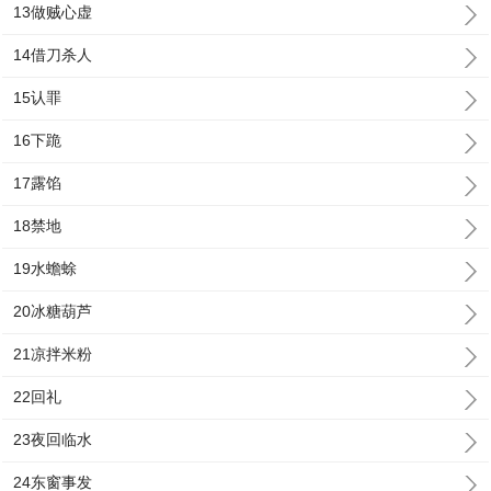
13做贼心虚
14借刀杀人
15认罪
16下跪
17露馅
18禁地
19水蟾蜍
20冰糖葫芦
21凉拌米粉
22回礼
23夜回临水
24东窗事发