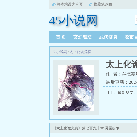
将本站设为首页
收藏笔趣阁
45小说网
首 页
玄幻魔法
武侠修真
都市
45小说网
>
太上化诡免费
太上化
作 者：墨雪寒
最后更新：2024-1
【十月最新爽文】
《太上化诡免费》第七百九十章 灵园纷争