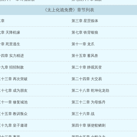
《太上化诡免费》章节列表
二章
第三章 星罡炼体
六章 天降机缘
第七章 铁背银狼
十章 死里逃生
第十一章 龙爪
十四章 实力精进
第十五章 蓄风兽
十九章 招招制敌
第二十章 静观其变
二十三章 再次突破
第二十四章 大交易
二十七章 成为朋友
第二十八章 乾坤化龙劲
三十一章 修复城池
第三十二章 为母炼丹
三十五章 教训叛众
第三十六章 战
三十九章 皇子邀请
第四十章 驱使蛟鳞刺