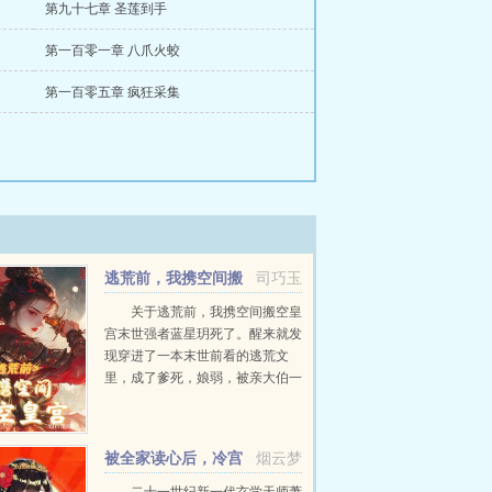
第九十七章 圣莲到手
第一百零一章 八爪火蛟
第一百零五章 疯狂采集
逃荒前，我携空间搬
司巧玉
空皇宫
关于逃荒前，我携空间搬空皇
宫末世强者蓝星玥死了。醒来就发
现穿进了一本末世前看的逃荒文
里，成了爹死，娘弱，被亲大伯一
家抢了将军府，被亲堂姐抢走未婚
夫而气死的可怜鬼！抢我将军府？
那就搬空所有财产，断你们生路！
被全家读心后，冷宫
烟云梦
皇帝昏庸无道，欲...
小奶包成团宠