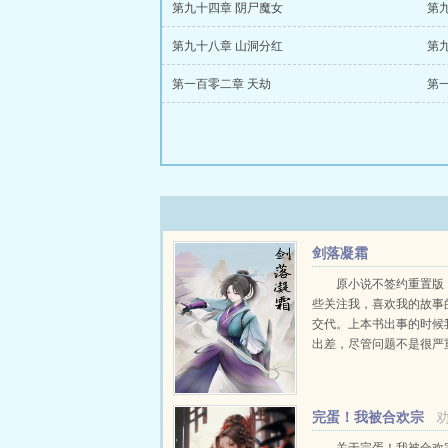
第九十四章 阴尸魔女
第
第九十八章 山洞分红
第
第一百零二章 天劫
第
剑落凝霜
原小说不签约重置版
些关注我，喜欢我的故事
交代。上本书出事的时候
出差，尽管问题不是很严
有经验的老作者应该很容
但对于一个新人来说实在
足无措。也因此有机会从
完蛋！我被合欢宗
一遍，大量删改了以前的剧情
妖女包围了