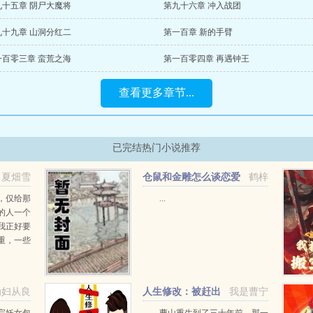
九十五章 阴尸大魔将
第九十六章 冲入战团
九十九章 山洞分红二
第一百章 新的手臂
一百零三章 蛮荒之海
第一百零四章 再遇钟王
查看更多章节...
已完结热门小说推荐
夏畑雪
仓鼠和金雕怎么谈恋爱
鹤梓
，仅给那
...
的人一个
我正好要
重，一些
易处理。
是有点手
头重新写
劝妇从良
人生修改：被赶出
我是曹宁
...
家门的官三代