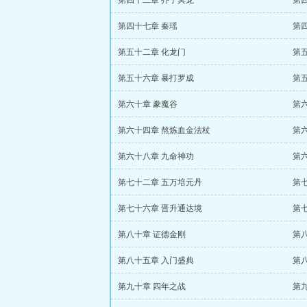
第四十二章 芥子冥龙
第
第四十七章 秦瑶
第
第五十二章 化龙门
第
第五十六章 暴打罗成
第
第六十章 豢魔谷
第
第六十四章 熬炼血金法杖
第
第六十八章 九命神功
第
第七十二章 五万培元丹
第
第七十六章 晋升通达境
第
第八十章 证德金刚
第
第八十五章 入门盛典
第
第九十章 四年之战
第