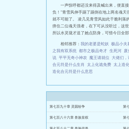
一声惊呼都还没来得及喊出来，便直接
负！”青雪风伸手踢了踢倒在地上两名魂天
就不可能了。 凌几见青雪风如此干脆利落
痹住二位魂天强者，在下可从没听过，这世
所以水灵珑才送了她点防身，可惜今日全部用
相邻推荐：
我的老婆是蛇妖
极品小夫
之我有双系统
都市之极品奇才
生死河
废
说
平平无奇小神农
魔王请就位
大佬们，
合元符是什么生肖
太上化诡免费
太上造
造化合元符是什么意思
第七百九十章 灵园纷争
第
第七百八十六章 兽族皇权
第
第七百八十二章 兽族战兽
第