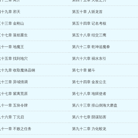
四十三章 离开
第四十五章 火蛟之力
四十九章 邪天
第五十章 人斩龙首
五十三章 金刚山
第五十四章 记名考核
五十七章 落焰重生
第五十八章 结交三鹰
六十一章 地魔王
第六十二章 乾坤追魔拳
六十五章 找到地穴
第六十六章 祸水东引
六十九章 收取魔体晶钢
第七十章 赌斗
七十三章 异域情调
第七十四章 金发公主
七十七章 紫离荒原
第七十八章 地狱使者
八十一章 五块令牌
第八十三章 排山倒海大磨盘
八十六章 丁元启
第八十七章 阴谋陷害
九十一章 不败之任务
第九十二章 力化蛟龙