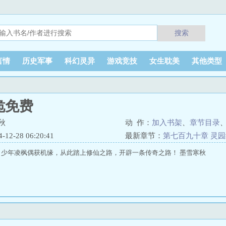
搜索
言情
历史军事
科幻灵异
游戏竞技
女生耽美
其他类型
诡免费
秋
动 作：
加入书架
、
章节目录
2-28 06:20:41
最新章节：
第七百九十章 灵
少年凌枫偶获机缘，从此踏上修仙之路，开辟一条传奇之路！ 墨雪寒秋