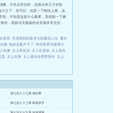
子顶嘴，不给点苦头吃，还真当本王子好欺
勉力之下，还可以，但是一下制住人家，这
好手段，不知道这是什么毒雾，竟然能一下麻
偷来的，老姐与天狐族的水灵珑非常交好，
在异世
开局签到回复术士的重启人生
重生
京都
炮灰女配不干了
柯学世界写推理小
上化佛
太上造化决
太上化龙诀
太上造化
意思
太上化身
太上造化诀境界划分
太上
第七百八十七章 做好事
第七百八十三章 暗夜杀手
第七百七十九章 半途遇袭