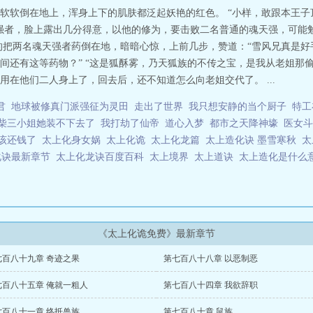
软软倒在地上，浑身上下的肌肤都泛起妖艳的红色。 “小样，敢跟本王
强者，脸上露出几分得意，以他的修为，要击败二名普通的魂天强，可能
的把两名魂天强者药倒在地，暗暗心惊，上前几步，赞道：“雪风兄真是
间还有这等药物？” “这是狐酥雾，乃天狐族的不传之宝，是我从老姐那
在他们二人身上了，回去后，还不知道怎么向老姐交代了。 ...
君
地球被修真门派强征为灵田
走出了世界
我只想安静的当个厨子
特工
柴三小姐她装不下去了
我打劫了仙帝
道心入梦
都市之天降神壕
医女斗
该还钱了
太上化身女娲
太上化诡
太上化龙篇
太上造化诀 墨雪寒秋
太
化诀最新章节
太上化龙诀百度百科
太上境界
太上道诀
太上造化是什么
《太上化诡免费》最新章节
七百八十九章 奇迹之果
第七百八十八章 以恶制恶
七百八十五章 俺就一粗人
第七百八十四章 我欲辞职
七百八十一章 终抵兽族
第七百八十章 鼠族