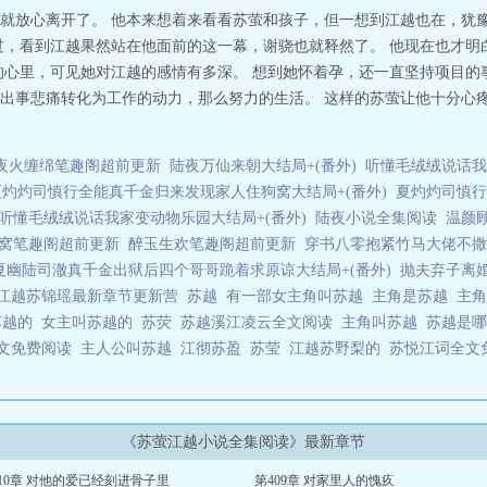
就放心离开了。 他本来想着来看看苏萤和孩子，但一想到江越也在，犹豫
过，看到江越果然站在他面前的这一幕，谢骁也就释然了。 他现在也才明
的心里，可见她对江越的感情有多深。 想到她怀着孕，还一直坚持项目的
出事悲痛转化为工作的动力，那么努力的生活。 这样的苏萤让他十分心
夜火缠绵笔趣阁超前更新
陆夜万仙来朝大结局+(番外)
听懂毛绒绒说话我
夏灼灼司慎行全能真千金归来发现家人住狗窝大结局+(番外)
夏灼灼司慎行
听懂毛绒绒说话我家变动物乐园大结局+(番外)
陆夜小说全集阅读
温颜
窝笔趣阁超前更新
醉玉生欢笔趣阁超前更新
穿书八零抱紧竹马大佬不撒
夏幽陆司澈真千金出狱后四个哥哥跪着求原谅大结局+(番外)
抛夫弃子离
江越苏锦瑶最新章节更新营
苏越
有一部女主角叫苏越
主角是苏越
主
苏越的
女主叫苏越的
苏荧
苏越溪江凌云全文阅读
主角叫苏越
苏越是
文免费阅读
主人公叫苏越
江彻苏盈
苏莹
江越苏野梨的
苏悦江词全文
《苏萤江越小说全集阅读》最新章节
10章 对他的爱已经刻进骨子里
第409章 对家里人的愧疚