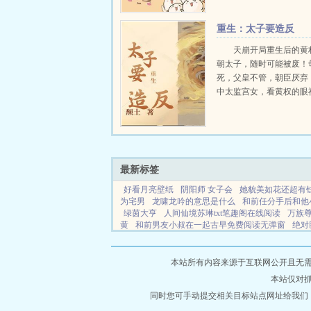
统原主我靠算命换取好东
变成大美女，大开后宫！
重生：太子要造反
想得到我的...
天崩开局重生后的黄
朝太子，随时可能被废！
死，父皇不管，朝臣厌弃
中太监宫女，看黄权的眼
轻蔑。身边的兄弟对黄权
位，虎视眈眈。北境长城
子肆虐于中原，宁远军集
观。河洛长安蜀地，流民匪军
最新标签
好看月亮壁纸
阴阳师 女子会
她貌美如花还超有钱t
为宅男
龙啸龙吟的意思是什么
和前任分手后和他
绿茵大亨
人间仙境苏琳txt笔趣阁在线阅读
万族
黄
和前男友小叔在一起古早免费阅读无弹窗
绝对
于有人气无防盗
时妩全部作品
穿成疯批公主的早
风暴系列游戏书
矮人王多少战力可以打
推文了木
读
替嫁后影卫小夫郎的
还前世的愿
她美貌双全
本站所有内容来源于互联网公开且无需登录
读
大道医宗
龙啸云
玉腰坠春古言阅读
分手后
本站仅对
不好惹
和前男友的小叔结婚
天剑逆天
盛唐之帝
曲江山属于什么档次
同时您可手动提交相关目标站点网址给我们
小傻子被豪门团宠吗
王者荣
都
皇上被摄政王欺负的
宫尘是
我在异界养男神