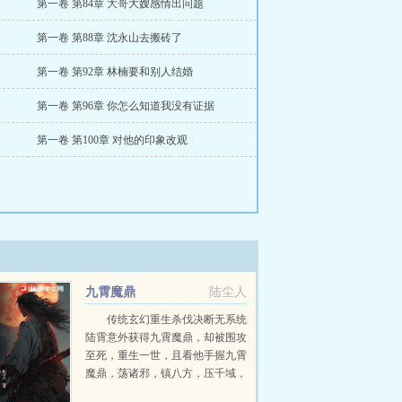
第一卷 第84章 大哥大嫂感情出问题
第一卷 第88章 沈永山去搬砖了
第一卷 第92章 林楠要和别人结婚
第一卷 第96章 你怎么知道我没有证据
第一卷 第100章 对他的印象改观
九霄魔鼎
陆尘人
传统玄幻重生杀伐决断无系统
陆霄意外获得九霄魔鼎，却被围攻
至死，重生一世，且看他手握九霄
魔鼎，荡诸邪，镇八方，压千域，
傲立万古之巅！...