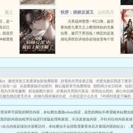
西让自己
谁也不要
颓土
快穿：病娇反派又
云间风月
被宿主撩迷糊了
权，是一
天界战神楚墨一时口嗨，扬言
母后已
要泡那九重天之上断情绝欲的无量
，就连宫
仙尊，被罚下界历练！绑定的反派
神都透着
感化系统告诉他你必须改变每个世
的太子
界反派的悲惨结局，才算历练成
破关，鞑
功。楚墨呵，这还不简单？本以为
团作壁上
信手拈来，后来才发现没那么简
...
单！不是说好只完...
xt
傲世潜龙王东唐潇短剧免费观看
好看的月亮全新正版
求爱失败后我进了雍亲
小叔在一起
从甜蜜家园开始签到
媚心最新章节免费阅读
阴阳师少女日程本
短剧
尊我为天帝笔趣阁
奶花病图片展示
好看的月亮照片真实
徐明这么死的
媚心作品
臣服先婚后爱无尽水
此物与我有缘的出处
小皇妃是什么生肖
749局到底是干嘛的
死妻
诛仙天界BOSS川壅攻略
天才少年之暴风山庄观看地址
帝尊上面是什么境界
白柏柏推文
她貌美如花全文免费阅读
她貌美如花还超有钱免费阅读
我在八零追糙
玉腰(古言 1v2 种田)_瓜宝_智能作者瓜宝
和前任他叔在恋综上红了
月亮好美啊下
即可获取的网页内容，本站爬虫遵循robots协议，若您的网站不希望被本站爬虫抓取，可
和前任的小叔在一起了
替嫁后影卫小夫郎怀崽了txt百度
神话中掌控资源的神
这个
抓取到的内容由程序自动进行排版处理再展现，不涉及更改内容，不针对任何内容表述
国
阮星星的个人简介
宅男之家系统排行榜最新
宅男的终极科幻
光荣绽放凤凰传
（站点内容必须允许游客访问，本站爬虫不会抓取需要登录后才展现内容的站点），
耀推塔快的英雄有哪些
江山得意集全文
玉腰奴最新章节
瘾婚密令免费阅读最新章
下拉式奇漫屋
小明的生活经历
沈嫣日记syrj
还前世今生债最忌讳三个东西
天元