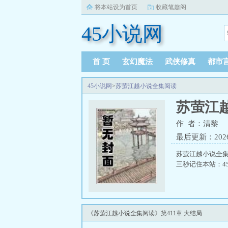
将本站设为首页
收藏笔趣阁
45小说网
首 页
玄幻魔法
武侠修真
都市
45小说网
>
苏萤江越小说全集阅读
苏萤江
作 者：清黎
最后更新：2026-0
苏萤江越小说全集
三秒记住本站：45
《苏萤江越小说全集阅读》第411章 大结局