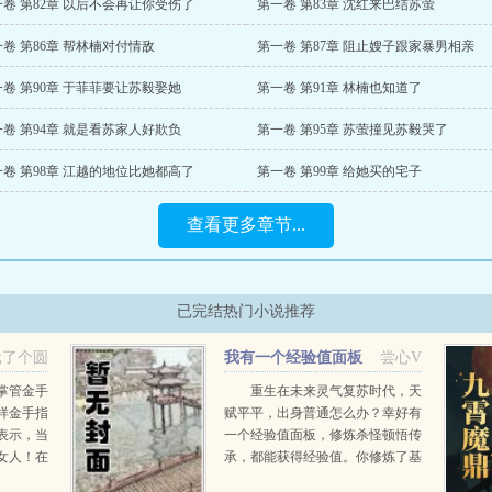
卷 第82章 以后不会再让你受伤了
第一卷 第83章 沈红来巴结苏萤
卷 第86章 帮林楠对付情敌
第一卷 第87章 阻止嫂子跟家暴男相亲
卷 第90章 于菲菲要让苏毅娶她
第一卷 第91章 林楠也知道了
卷 第94章 就是看苏家人好欺负
第一卷 第95章 苏萤撞见苏毅哭了
卷 第98章 江越的地位比她都高了
第一卷 第99章 给她买的宅子
查看更多章节...
已完结热门小说推荐
元了个圆
我有一个经验值面板
尝心V
掌管金手
重生在未来灵气复苏时代，天
样金手指
赋平平，出身普通怎么办？幸好有
表示，当
一个经验值面板，修炼杀怪顿悟传
女人！在
承，都能获得经验值。你修炼了基
①算命系
础心法，经验值3你杀死...