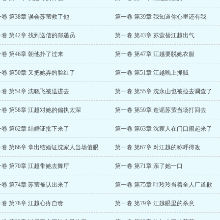
卷 第38章 误会苏萤救了他
第一卷 第39章 我知道你心里还有我
卷 第42章 找到送信的邮递员
第一卷 第43章 苏萤替江越出气
卷 第46章 朝他扑了过来
第一卷 第47章 江越要脱她衣服
卷 第50章 又把她弄的脸红了
第一卷 第51章 江越晚上抓贼
卷 第54章 沈晓飞被送进去
第一卷 第55章 沈永山也被拉去调查了
卷 第58章 江越对她的偏执太深
第一卷 第59章 造谣苏萤当场打回去
卷 第62章 结婚证批下来了
第一卷 第63章 沈家人在门口闹起来了
一卷 第66章 拿出结婚证沈家人当场傻眼
第一卷 第67章 对江越的称呼得改
卷 第70章 江越带她去舞厅
第一卷 第71章 亲了她一口
卷 第74章 苏萤被认出来了
第一卷 第75章 叶玲玲当着全人厂道歉
卷 第78章 江越心疼自责
第一卷 第79章 江越眼里的杀意