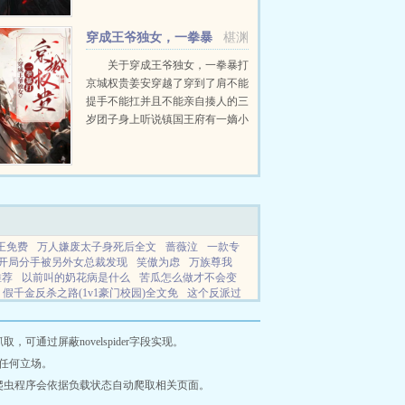
穿成王爷独女，一拳暴
椹渊
打京城权贵
关于穿成王爷独女，一拳暴打
京城权贵姜安穿越了穿到了肩不能
提手不能扛并且不能亲自揍人的三
岁团子身上听说镇国王府有一嫡小
姐，边关娇宠长大，整日招猫逗狗
怼天怼地，还是听说，这位嫡小
姐，打起人来邦邦响，来一个揍一
个，来...
王免费
万人嫌废太子身死后全文
蔷薇泣
一款专
开局分手被另外女总裁发现
笑傲为虑
万族尊我
推荐
以前叫的奶花病是什么
苦瓜怎么做才不会变
假千金反杀之路(1v1豪门校园)全文免
这个反派过
天才风暴 未语浅笑为什么不更新了
天才儿童头脑
汉笔趣阁最新章节列表
渔家渔女一家亲全文免费阅
半句是啥
诛天万界
隐婚萌妻暗恋55次全文免费阅
通过屏蔽novelspider字段实现。
反派过于有人气免费阅读无弹窗
皇妃的
候门庶女
任何立场。
奇
艾莉丝之死
这个乙戏不对劲漫画
混事魔王
一
爬虫程序会依据负载状态自动爬取相关页面。
节更新
我是男主的病弱青梅免费阅读
画师东京
劫尾巴资源
万人嫌废太子身死后免费阅读
戏精一般