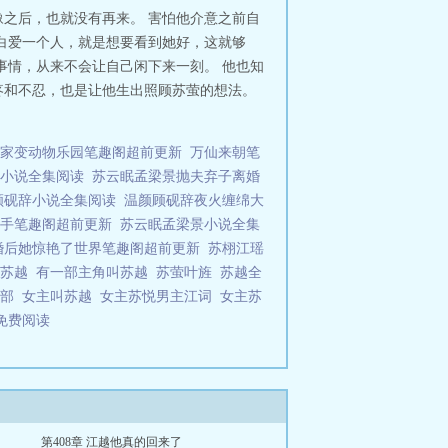
之后，也就没有再来。 害怕他介意之前自
白爱一个人，就是想要看到她好，这就够
事情，从来不会让自己闲下来一刻。 他也知
疼和不忍，也是让他生出照顾苏萤的想法。
家变动物乐园笔趣阁超前更新
万仙来朝笔
小说全集阅读
苏云眠孟梁景抛夫弃子离婚
顾砚辞小说全集阅读
温颜顾砚辞夜火缠绵大
手笔趣阁超前更新
苏云眠孟梁景小说全集
婚后她惊艳了世界笔趣阁超前更新
苏栩江瑶
角苏越
有一部主角叫苏越
苏萤叶旌
苏越全
哪部
女主叫苏越
女主苏悦男主江词
女主苏
免费阅读
第408章 江越他真的回来了