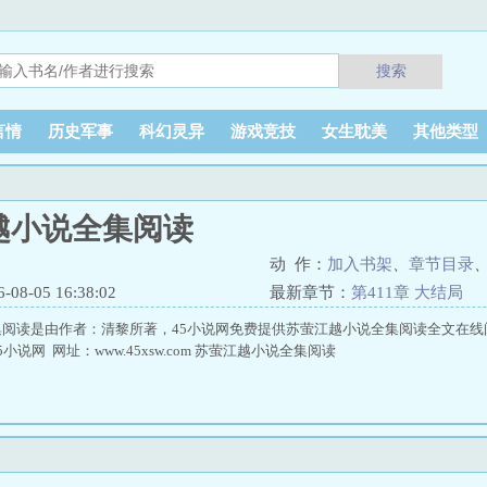
搜索
言情
历史军事
科幻灵异
游戏竞技
女生耽美
其他类型
越小说全集阅读
动 作：
加入书架
、
章节目录
8-05 16:38:02
最新章节：
第411章 大结局
阅读是由作者：清黎所著，45小说网免费提供苏萤江越小说全集阅读全文在线
小说网 网址：www.45xsw.com 苏萤江越小说全集阅读