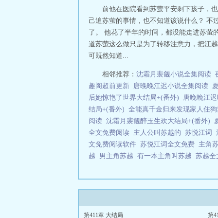
前他在医院看到苏萤平安剩下孩子，也
己追苏萤的事情，也不知道该说什么？ 不
了。 他花了半年的时间，都没能走进苏萤
道苏萤这么做只是为了转移注意力，把江越
可既然知道...
相邻推荐：
沈霜月裴觎小说全集阅读
趣阁超前更新
唐晚晚江迟小说全集阅读
后她惊艳了世界大结局+(番外)
唐晚晚江迟
结局+(番外)
全能真千金归来发现家人住狗
阅读
沈霜月裴觎醉玉生欢大结局+(番外)
全文免费阅读
主人公叫苏越的
苏悦江词
文免费阅读软件
苏悦江词全文免费
主角
越
男主角苏越
有一本主角叫苏越
苏越全
第411章 大结局
第4