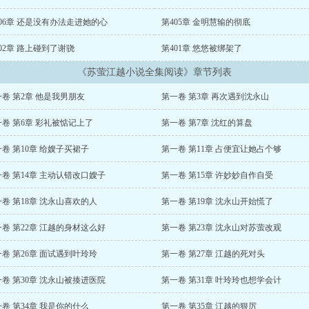
06章 还是没有办法走进她的心
第405章 金明慧输的彻底
02章 路上碰到了谢骁
第401章 悠悠被绑架了
《苏萤江越小说全集阅读》章节列表
卷 第2章 他是我男朋友
第一卷 第3章 再次遇到沈永山
卷 第6章 彩礼被惦记上了
第一卷 第7章 沈红的算盘
卷 第10章 给嫂子买裙子
第一卷 第11章 占便宜让她占个够
卷 第14章 主动认错改口嫂子
第一卷 第15章 许妙妙自作自受
卷 第18章 沈永山喜欢的人
第一卷 第19章 沈永山开始慌了
卷 第22章 江越的身材这么好
第一卷 第23章 沈永山对苏萤改观
卷 第26章 面试遇到叶玲玲
第一卷 第27章 江越的死对头
卷 第30章 沈永山被揍进医院
第一卷 第31章 叶玲玲也想学会计
卷 第34章 我是你的什么
第一卷 第35章 江越的狠厉