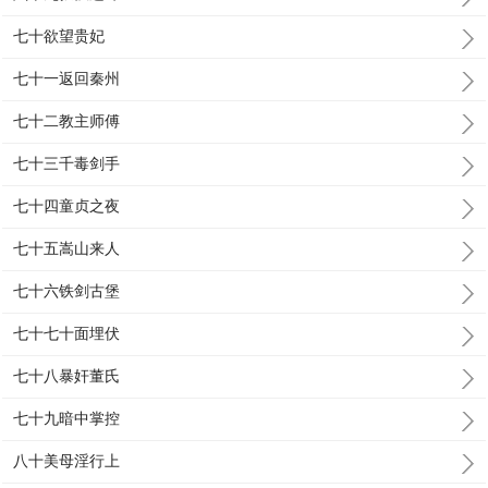
七十欲望贵妃
七十一返回秦州
七十二教主师傅
七十三千毒剑手
七十四童贞之夜
七十五嵩山来人
七十六铁剑古堡
七十七十面埋伏
七十八暴奸董氏
七十九暗中掌控
八十美母淫行上