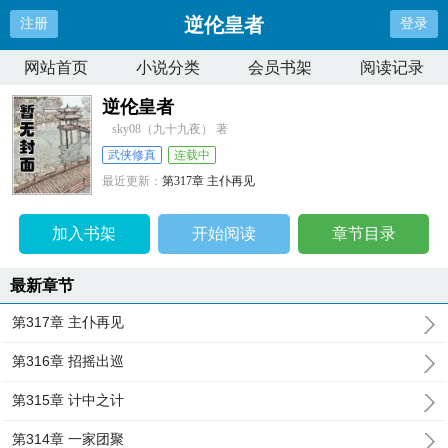
逆伦皇者
注册
登录
网站首页
小说分类
会员书架
阅读记录
逆伦皇者
sky08（九十九夜） 著
武侠修真
连载中
最近更新：
第317章 主仆再见
更新时间：
2025-11-01 08:01:45
加入书架
开始阅读
章节目录
最新章节
第317章 主仆再见
第316章 招摇出巡
第315章 计中之计
第314章 一家团聚