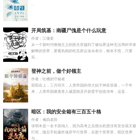
...
开局筑基：南疆尸傀是个什么玩意
作者：江僵姜
从一个新时代唯物主义的医生穿越到了修仙界这种无法用科学来
解释的世界，爱看热闹的吃瓜群众洛伞表示，根本不慌，只要
实...
登神之前，做个好领主
作者：吐槽的守秘者
双阳在上，三月同天，人类帝国的伟大始于神皇登基，一千年
来，人类帝国驱逐兽人威震精灵开辟星宇创造传奇，这是...
暗区：我的安全箱有三百五十格
作者：俺四老田
张明本是一名卡莫纳人，因为高考之后摸出机密没有安全箱又被
打死，随后手机爆炸魂穿平行世界，在那个世界里，暗区世界
与...