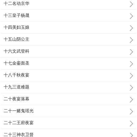
十二名动京华
十三皇子杨晟
十四美妇玉娘
十五山阴公主
十六文武登科
十七金銮面圣
十八千秋夜宴
十九三道难题
二十夜宴落幕
二十一赌鬼瑶光
二十二王府夜宴
二十三神衣卫督