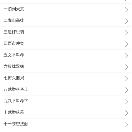
一初到天京
二嵩山高徒
三逼奸思琬
四西市冲突
五文举科考
六玲珑双姝
七街头赌局
八武举科考上
九武举科考下
十武举落幕
十一亲密接触