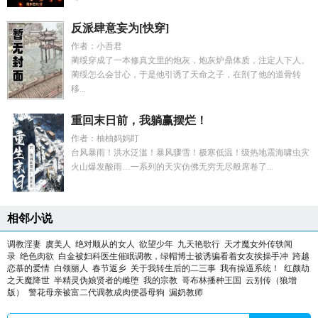
反派肆意妄为[快穿]
作者：小吾君
蔺绥穿成了一本修真文里的炮灰，炮灰炉鼎体质，注定人下人。
蔺绥怎么会甘心，于是他引诱了天命之子，在剖了他的道骨转
移...
重回末日前，我躺赢摆烂！
作者：柚柚妈妈盯
台风暴雨！洪水泛滥！暴风骤雪！极寒低温！级热地震海啸虫灾
火山爆发酸雨…一系列的天灾仿佛无穷无尽般席卷了...
相邻小说
调教淫妻
虞美人
绝对顺从的女人
欲望少年
九天艳歌行
天才魔女外传轶闻
录
绝色肉欲
白金被妇科医生催眠调教，绿帽博士被诱骗看着女友挨操手冲
跨越
恋慕的爱情
白领丽人
春节返乡
关于我转生后的二三事
我有操逼系统！
红颜劫
之天魔降世
半精灵伪娘贤者的雌堕
我的宗教
哥布林播种王国
云别传（狼增
版）
警花母亲被富二代调教成肉便器母狗
漏奶教师