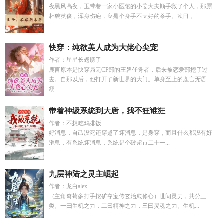
夜黑风高夜，玉带巷一家小医馆的小姜大夫顺手救了个人，那厮
相貌英俊，浑身伤疤，应是个身手不太好的杀手。次日，...
快穿：纯欲美人成为大佬心尖宠
作者：星星长翅膀了
鹿言原本是快穿局无CP部的王牌任务者，后来被恋爱部挖了过
去。自那以后，他打开了新世界的大门。单身至上的鹿言无语
凝...
带着神级系统到大唐，我不狂谁狂
作者：不想吃鸡排饭
好消息，自己没死还穿越了坏消息，是身穿，而且什么都没有好
消息，有系统坏消息，系统是个破超市二十一...
九层神陆之灵主崛起
作者：龙白alex
（主角奇苟多打手挖矿夺宝传玄治愈修心）世间灵力，共分三
类。一曰生机之力，二曰精神之力，三曰灵魂之力。生机...