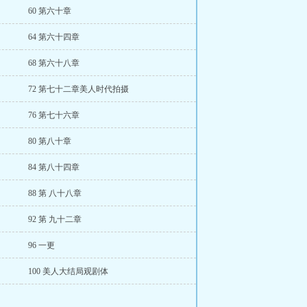
60 第六十章
64 第六十四章
68 第六十八章
72 第七十二章美人时代拍摄
76 第七十六章
80 第八十章
84 第八十四章
88 第 八十八章
92 第 九十二章
96 一更
100 美人大结局观剧体