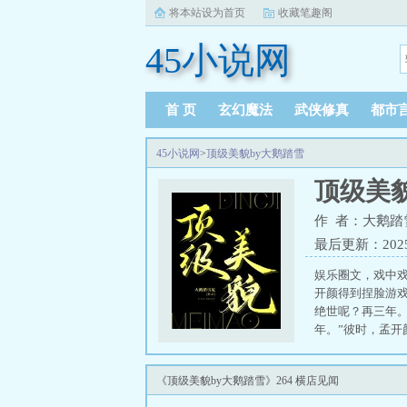
将本站设为首页
收藏笔趣阁
45小说网
首 页
玄幻魔法
武侠修真
都市
45小说网
>
顶级美貌by大鹅踏雪
顶级美貌
作 者：大鹅踏
最后更新：2025-0
娱乐圈文，戏中戏
开颜得到捏脸游
绝世呢？再三年
年。”彼时，孟
与自己和解的故事。 
《顶级美貌by大鹅踏雪》264 横店见闻