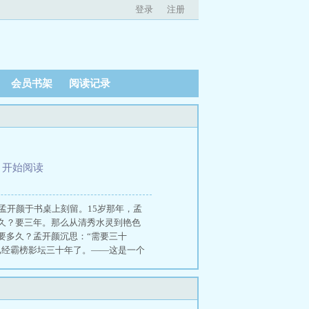
登录
注册
会员书架
阅读记录
、
开始阅读
孟开颜于书桌上刻留。15岁那年，孟
久？要三年。那么从清秀水灵到艳色
要多久？孟开颜沉思：“需要三十
已经霸榜影坛三十年了。——这是一个