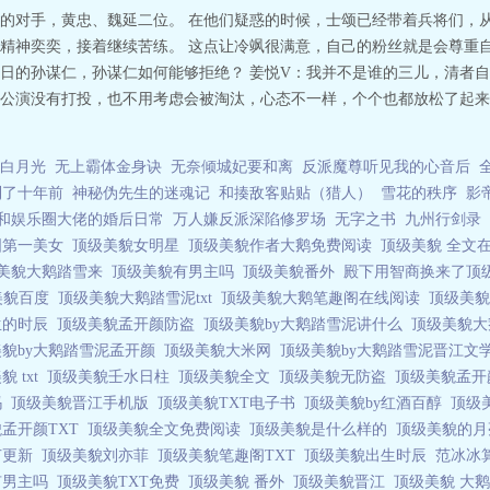
的对手，黄忠、魏延二位。 在他们疑惑的时候，士颂已经带着兵将们，从
精神奕奕，接着继续苦练。 这点让冷飒很满意，自己的粉丝就是会尊重自
日的孙谋仁，孙谋仁如何能够拒绝？ 姜悦V：我并不是谁的三儿，清者自
公演没有打投，也不用考虑会被淘汰，心态不一样，个个也都放松了起来
白月光
无上霸体金身诀
无奈倾城妃要和离
反派魔尊听见我的心音后
到了十年前
神秘伪先生的迷魂记
和揍敌客贴贴（猎人）
雪花的秩序
影
和娱乐圈大佬的婚后日常
万人嫌反派深陷修罗场
无字之书
九州行剑录
国第一美女
顶级美貌女明星
顶级美貌作者大鹅免费阅读
顶级美貌 全文
美貌大鹅踏雪来
顶级美貌有男主吗
顶级美貌番外
殿下用智商换来了顶
美貌百度
顶级美貌大鹅踏雪泥txt
顶级美貌大鹅笔趣阁在线阅读
顶级美
生的时辰
顶级美貌孟开颜防盗
顶级美貌by大鹅踏雪泥讲什么
顶级美貌
美貌by大鹅踏雪泥孟开颜
顶级美貌大米网
顶级美貌by大鹅踏雪泥晋江文
貌 txt
顶级美貌壬水日柱
顶级美貌全文
顶级美貌无防盗
顶级美貌孟
吗
顶级美貌晋江手机版
顶级美貌TXT电子书
顶级美貌by红酒百醇
顶级
孟开颜TXT
顶级美貌全文免费阅读
顶级美貌是什么样的
顶级美貌的
节更新
顶级美貌刘亦菲
顶级美貌笔趣阁TXT
顶级美貌出生时辰
范冰冰
有男主吗
顶级美貌TXT免费
顶级美貌 番外
顶级美貌晋江
顶级美貌 大