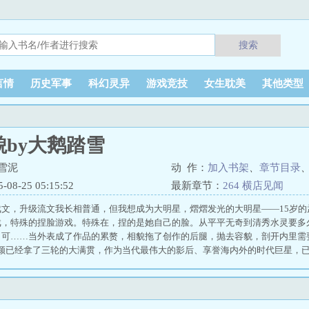
搜索
言情
历史军事
科幻灵异
游戏竞技
女生耽美
其他类型
by大鹅踏雪
雪泥
动 作：
加入书架
、
章节目录
8-25 05:15:52
最新章节：
264 横店见闻
文，升级流文我长相普通，但我想成为大明星，熠熠发光的大明星——15岁的
戏，特殊的捏脸游戏。特殊在，捏的是她自己的脸。从平平无奇到清秀水灵要多
。可……当外表成了作品的累赘，相貌拖了创作的后腿，抛去容貌，剖开内里需
开颜已经拿了三轮的大满贯，作为当代最伟大的影后、享誉海内外的时代巨星，
>br /<