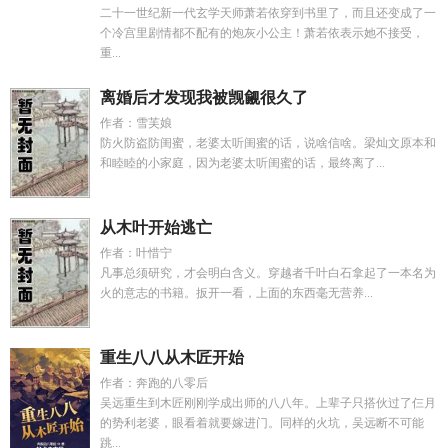
二十一世纪新一代玄学天师萧若依穿到书里了，而且还变成了一
个冷宫里剧情都不配有的炮灰小公主！萧若依表示她不接受，
重...
离婚后才发现我被觊觎很久了
作者：雪芙娘
防火防盗防闺蜜，老婆太听闺蜜的话，说啥信啥。梁灿文原本和
和睦睦的小家庭，因为老婆太听闺蜜的话，最终离了...
从木叶开始逃亡
作者：叶惜宁
凡事总须研究，才会明白含义。穿越者千叶白石拿起了一本名为
火的意志的书籍。扳开一看，上面的东西毫无营养...
重生八八从木匠开始
作者：奔跑的八零后
吴远重生到木匠刚刚学成出师的八八年。上辈子只搭伙过了仨月
的势利老婆，眼看着就要嫁进门。同样的火坑，吴远断不可能
跳...