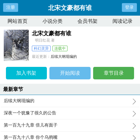
北宋文豪都有谁
注册
登录
网站首页
小说分类
会员书架
阅读记录
北宋文豪都有谁
明日红花 著
科幻灵异
连载中
最近更新：
后续大纲现编的
更新时间：
2024-12-30 07:00:31
加入书架
开始阅读
章节目录
最新章节
后续大纲现编的
深夜一个犹豫了很久的公告
第一百九十九章 倍儿有面子
第一百九十八章 你个乌鸦嘴