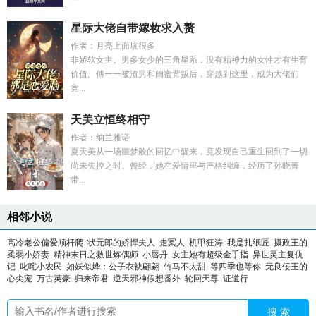
星际大佬自带嫁妆求入赘
作者：月亮上面坑很多
非娇软女主。男多女少的三角星系，没有精神力的女性才有生育
价值。傅一一被渣男和闺蜜背叛后，穿越到这里，成为大佬们
竞...
天美立恒终相守
作者：纳兰雅诺
夏天美从一场噩梦般的回忆中醒来，竟发现自己重生回到了一切
尚未失控之时。曾经，她在爱情里与严格纠缠，经历了孙晓菁
带...
相邻小说
高冷老公偏爱顺杆爬
状元郎的娇悍夫人
走冥人
机甲狂涛
我是扎纸匠
摄政王的
柔弱小娇妻
精神末日之救世炼偶师
小唇丹
女主她有超级金手指
异世灵主复仇
记
叱咤小农民
如妖似烨：公子衣袂翩翩
竹马不太甜
等四季也等你
无良佞王的
心尖宠
万古英豪
归来帝君
逆天邪神假想番外
轮回天尊
证道行
搜 索