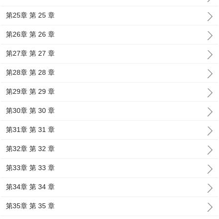
第25章 第 25 章
第26章 第 26 章
第27章 第 27 章
第28章 第 28 章
第29章 第 29 章
第30章 第 30 章
第31章 第 31 章
第32章 第 32 章
第33章 第 33 章
第34章 第 34 章
第35章 第 35 章