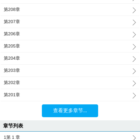
第208章
第207章
第206章
第205章
第204章
第203章
第202章
第201章
查看更多章节...
章节列表
1第 1 章