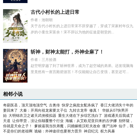
古代小村长的上进日常
作者：池朝朝
关于古代小村长的上进日常宋不辞穿越了，穿成了宋家村年仅九
岁的小童生宋富余！宋不辞以为他的征途是朝堂的...
斩神，财神太能打，外神全麻了！
作者：三月拾酒
赵空明穿越了到了斩神世界，成为了赵空城的弟弟。还发现脑海
里竟然有一座宫殿碧游宫！不仅能能让自己变强，甚至还可...
相邻小说
奇葩医圣，顶天顶地顶空气
古奥传
快穿之疯批女配杀疯了
香江大佬消失十年的
妻回来了
大秦：开局向祖龙索要太子位
九转古龙帝
修真！
华娱从07快男开
始
大明锦衣卫之诸天武侠模拟器
重生大佬在下乡综艺洗白了
游戏通关后我成了
天道
让你带货，没让你颠覆整个行业
海贼：从艾欧尼亚归来的古伊娜
别怀疑，
你就是天命之子！
爹娘逼我当扶弟魔，闪婚嫁糙汉旺夫改命
僵尸法神
仙子，我
不是你们的老祖啊
诡秘：外神途径也要努力晋升
神启纪元
权力风暴