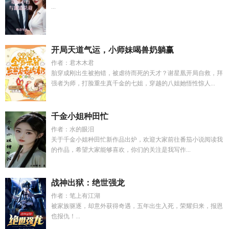
...
开局天道气运，小师妹喝兽奶躺赢
作者：君木木君
胎穿成刚出生被抱错，被虐待而死的天才？谢星凰开局自救，拜
强者为师，打脸重生真千金的七姐，穿越的八姐她悟性惊人...
千金小姐种田忙
作者：水的眼泪
关于千金小姐种田忙新作品出炉，欢迎大家前往番茄小说阅读我
的作品，希望大家能够喜欢，你们的关注是我写作...
战神出狱：绝世强龙
作者：笔上有江湖
被家族驱逐，却意外获得奇遇，五年出生入死，荣耀归来，报恩
也报仇！...